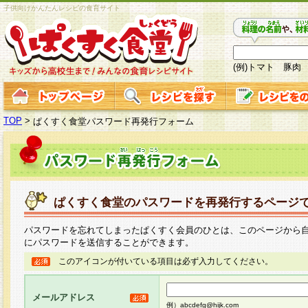
子供向けかんたんレシピの食育サイト
(例)トマト 豚肉
TOP
>
ぱくすく食堂パスワード再発行フォーム
ぱくすく食堂のパスワードを再発行するページ
パスワードを忘れてしまったぱくすく会員のひとは、このページから
にパスワードを送信することができます。
このアイコンが付いている項目は必ず入力してください。
メールアドレス
例）abcdefg@hijk.com