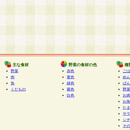
主な食材
野菜の食材の色
種
野菜
赤色
ご
肉
黄色
め
魚
緑色
ぱ
くだもの
紫色
野
白色
お
お
た
サ
シ
そ