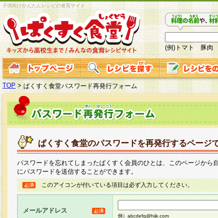
子供向けかんたんレシピの食育サイト
(例)トマト 豚肉
TOP
>
ぱくすく食堂パスワード再発行フォーム
ぱくすく食堂のパスワードを再発行するページ
パスワードを忘れてしまったぱくすく会員のひとは、このページから
にパスワードを送信することができます。
このアイコンが付いている項目は必ず入力してください。
メールアドレス
例）abcdefg@hijk.com