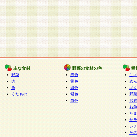
主な食材
野菜の食材の色
種
野菜
赤色
ご
肉
黄色
め
魚
緑色
ぱ
くだもの
紫色
野
白色
お
お
た
サ
シ
そ