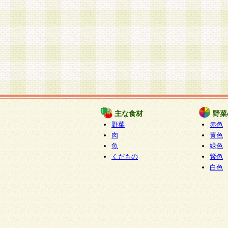
主な食材
野菜
野菜
赤色
肉
黄色
魚
緑色
くだもの
紫色
白色