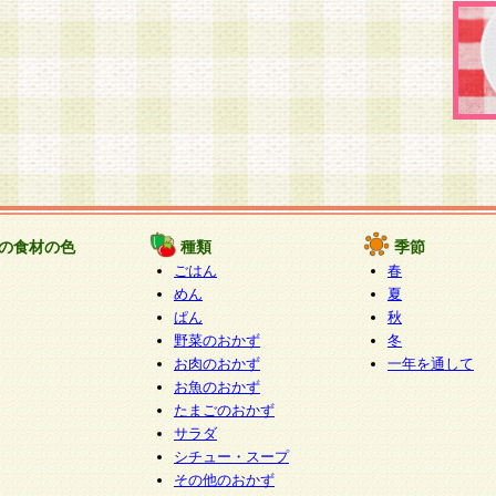
の食材の色
種類
季節
ごはん
春
めん
夏
ぱん
秋
野菜のおかず
冬
お肉のおかず
一年を通して
お魚のおかず
たまごのおかず
サラダ
シチュー・スープ
その他のおかず