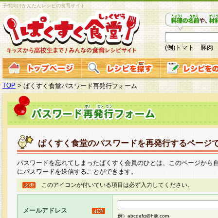
子供向けかんたんレシピの食育サイト
(例)トマト 豚肉
TOP
>
ぱくすく食堂パスワード再発行フォーム
ぱくすく食堂のパスワードを再発行するページ
パスワードを忘れてしまったぱくすく会員のひとは、このページから
にパスワードを送信することができます。
このアイコンが付いている項目は必ず入力してください。
メールアドレス
例）abcdefg@hijk.com