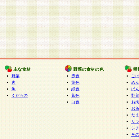
主な食材
野菜の食材の色
種
野菜
赤色
ご
肉
黄色
め
魚
緑色
ぱ
くだもの
紫色
野
白色
お
お
た
サ
シ
そ