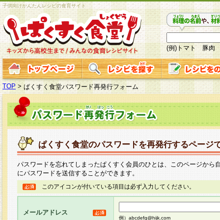
子供向けかんたんレシピの食育サイト
(例)トマト 豚肉
TOP
>
ぱくすく食堂パスワード再発行フォーム
ぱくすく食堂のパスワードを再発行するページ
パスワードを忘れてしまったぱくすく会員のひとは、このページから
にパスワードを送信することができます。
このアイコンが付いている項目は必ず入力してください。
メールアドレス
例）abcdefg@hijk.com