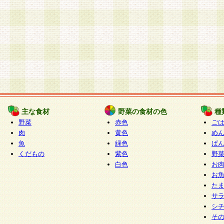
主な食材
野菜の食材の色
種
野菜
赤色
ご
肉
黄色
め
魚
緑色
ぱ
くだもの
紫色
野
白色
お
お
た
サ
シ
そ