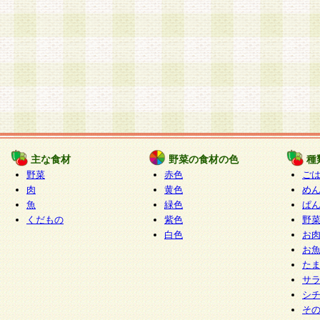
主な食材
野菜の食材の色
種
野菜
赤色
ご
肉
黄色
め
魚
緑色
ぱ
くだもの
紫色
野
白色
お
お
た
サ
シ
そ