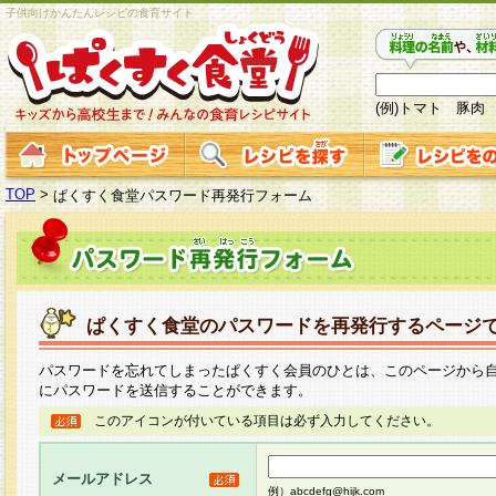
子供向けかんたんレシピの食育サイト
(例)トマト 豚肉
TOP
>
ぱくすく食堂パスワード再発行フォーム
ぱくすく食堂のパスワードを再発行するページ
パスワードを忘れてしまったぱくすく会員のひとは、このページから
にパスワードを送信することができます。
このアイコンが付いている項目は必ず入力してください。
メールアドレス
例）abcdefg@hijk.com