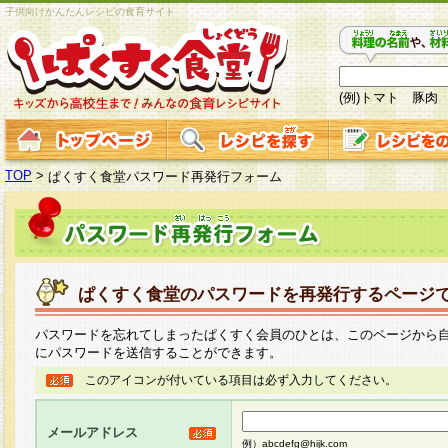
子供向けかんたんレシピの食育サイト
(例)トマト 豚肉
TOP
>
ぱくすく食堂パスワード再発行フォーム
ぱくすく食堂のパスワードを再発行するページ
パスワードを忘れてしまったぱくすく会員のひとは、このページから
にパスワードを送信することができます。
このアイコンが付いている項目は必ず入力してください。
メールアドレス
例）abcdefg@hijk.com