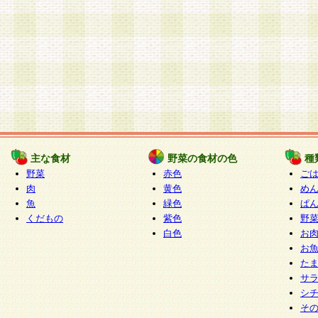
主な食材
野菜の食材の色
種
野菜
赤色
ご
肉
黄色
め
魚
緑色
ぱ
くだもの
紫色
野
白色
お
お
た
サ
シ
そ