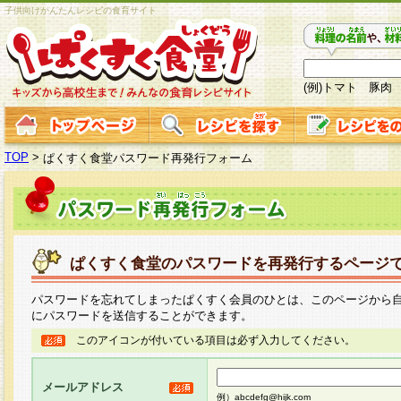
子供向けかんたんレシピの食育サイト
(例)トマト 豚肉
TOP
>
ぱくすく食堂パスワード再発行フォーム
ぱくすく食堂のパスワードを再発行するページ
パスワードを忘れてしまったぱくすく会員のひとは、このページから
にパスワードを送信することができます。
このアイコンが付いている項目は必ず入力してください。
メールアドレス
例）abcdefg@hijk.com