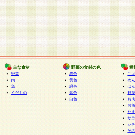
主な食材
野菜の食材の色
種
野菜
赤色
ご
肉
黄色
め
魚
緑色
ぱ
くだもの
紫色
野
白色
お
お
た
サ
シ
そ