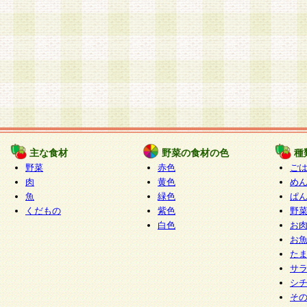
主な食材
野菜の食材の色
種
野菜
赤色
ご
肉
黄色
め
魚
緑色
ぱ
くだもの
紫色
野
白色
お
お
た
サ
シ
そ