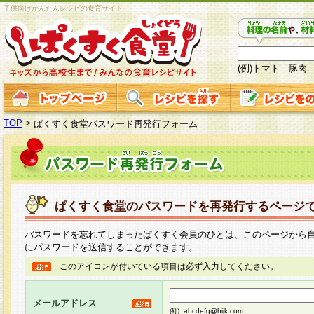
子供向けかんたんレシピの食育サイト
(例)トマト 豚肉
TOP
>
ぱくすく食堂パスワード再発行フォーム
ぱくすく食堂のパスワードを再発行するページ
パスワードを忘れてしまったぱくすく会員のひとは、このページから
にパスワードを送信することができます。
このアイコンが付いている項目は必ず入力してください。
メールアドレス
例）abcdefg@hijk.com