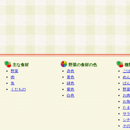
主な食材
野菜の食材の色
種
野菜
赤色
ご
肉
黄色
め
魚
緑色
ぱ
くだもの
紫色
野
白色
お
お
た
サ
シ
そ