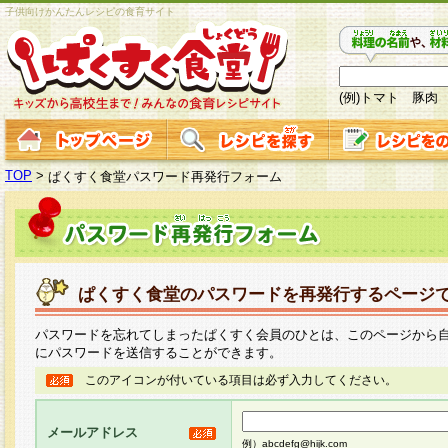
子供向けかんたんレシピの食育サイト
(例)トマト 豚肉
TOP
>
ぱくすく食堂パスワード再発行フォーム
ぱくすく食堂のパスワードを再発行するページ
パスワードを忘れてしまったぱくすく会員のひとは、このページから
にパスワードを送信することができます。
このアイコンが付いている項目は必ず入力してください。
メールアドレス
例）abcdefg@hijk.com