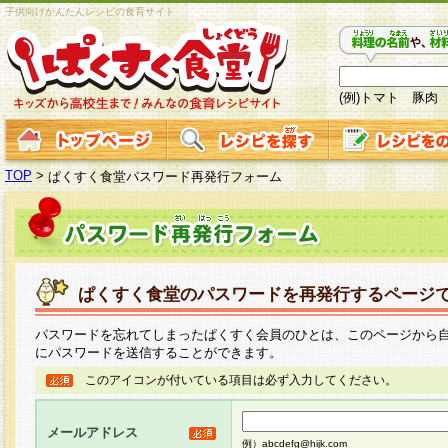
子供向けかんたんレシピの食育サイト
(例)トマト 豚肉
TOP
>
ぱくすく食堂パスワード再発行フォーム
ぱくすく食堂のパスワードを再発行するページ
パスワードを忘れてしまったぱくすく会員のひとは、このページから
にパスワードを送信することができます。
このアイコンが付いている項目は必ず入力してください。
メールアドレス
例）abcdefg@hijk.com