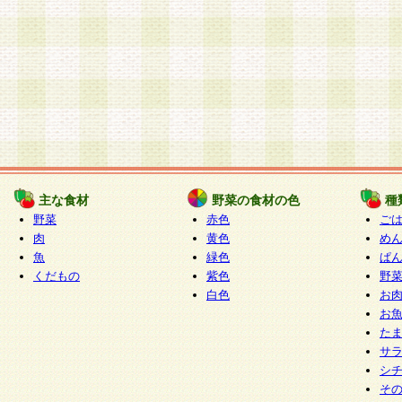
主な食材
野菜の食材の色
種
野菜
赤色
ご
肉
黄色
め
魚
緑色
ぱ
くだもの
紫色
野
白色
お
お
た
サ
シ
そ