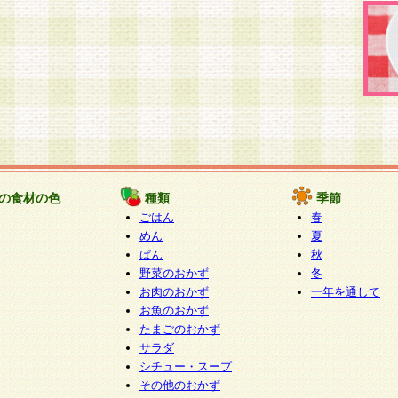
の食材の色
種類
季節
ごはん
春
めん
夏
ぱん
秋
野菜のおかず
冬
お肉のおかず
一年を通して
お魚のおかず
たまごのおかず
サラダ
シチュー・スープ
その他のおかず