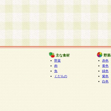
主な食材
野菜
野菜
赤色
肉
黄色
魚
緑色
くだもの
紫色
白色