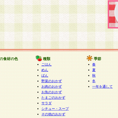
の食材の色
種類
季節
ごはん
春
めん
夏
ぱん
秋
野菜のおかず
冬
お肉のおかず
一年を通して
お魚のおかず
たまごのおかず
サラダ
シチュー・スープ
その他のおかず