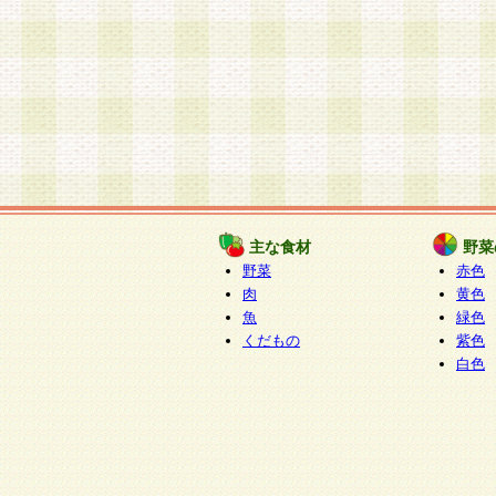
主な食材
野菜
野菜
赤色
肉
黄色
魚
緑色
くだもの
紫色
白色