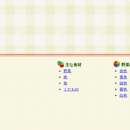
主な食材
野菜
野菜
赤色
肉
黄色
魚
緑色
くだもの
紫色
白色