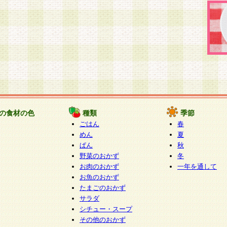
の食材の色
種類
季節
ごはん
春
めん
夏
ぱん
秋
野菜のおかず
冬
お肉のおかず
一年を通して
お魚のおかず
たまごのおかず
サラダ
シチュー・スープ
その他のおかず