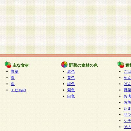
主な食材
野菜の食材の色
種
野菜
赤色
ご
肉
黄色
め
魚
緑色
ぱ
くだもの
紫色
野
白色
お
お
た
サ
シ
そ