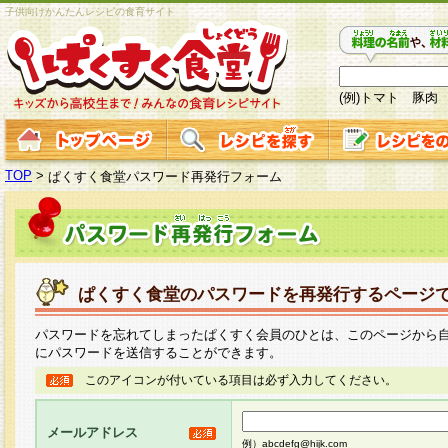
子供向けかんたんレシピの食育サイト
(例)トマト 豚肉
TOP
>
ぱくすく食堂パスワード再発行フォーム
ぱくすく食堂のパスワードを再発行するページ
パスワードを忘れてしまったぱくすく会員のひとは、このページから
にパスワードを送信することができます。
このアイコンが付いている項目は必ず入力してください。
メールアドレス
例）abcdefg@hijk.com