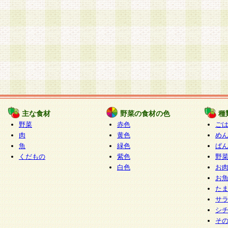
主な食材
野菜の食材の色
種
野菜
赤色
ご
肉
黄色
め
魚
緑色
ぱ
くだもの
紫色
野
白色
お
お
た
サ
シ
そ