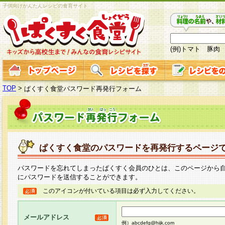
子供向けかんたんレシピの食育サイト
(例)トマト 豚肉
TOP
>
ぱくすく食堂パスワード再発行フォーム
ぱくすく食堂のパスワードを再発行するページ
パスワードを忘れてしまったぱくすく会員のひとは、このページから
にパスワードを送信することができます。
このアイコンが付いている項目は必ず入力してください。
メールアドレス
例）abcdefg@hijk.com