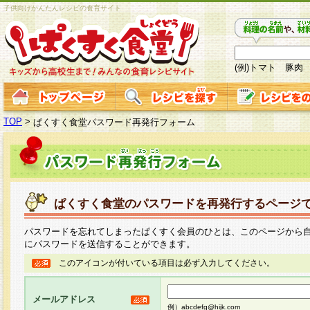
子供向けかんたんレシピの食育サイト
(例)トマト 豚肉
TOP
>
ぱくすく食堂パスワード再発行フォーム
ぱくすく食堂のパスワードを再発行するページ
パスワードを忘れてしまったぱくすく会員のひとは、このページから
にパスワードを送信することができます。
このアイコンが付いている項目は必ず入力してください。
メールアドレス
例）abcdefg@hijk.com