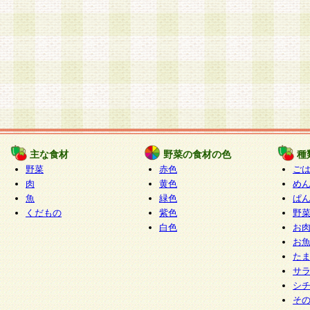
主な食材
野菜の食材の色
種
野菜
赤色
ご
肉
黄色
め
魚
緑色
ぱ
くだもの
紫色
野
白色
お
お
た
サ
シ
そ