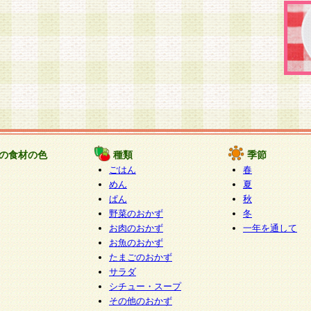
の食材の色
種類
季節
ごはん
春
めん
夏
ぱん
秋
野菜のおかず
冬
お肉のおかず
一年を通して
お魚のおかず
たまごのおかず
サラダ
シチュー・スープ
その他のおかず