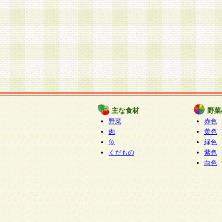
主な食材
野菜
野菜
赤色
肉
黄色
魚
緑色
くだもの
紫色
白色