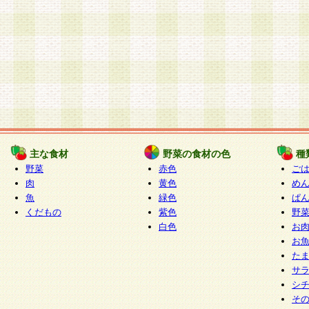
主な食材
野菜の食材の色
種
野菜
赤色
ご
肉
黄色
め
魚
緑色
ぱ
くだもの
紫色
野
白色
お
お
た
サ
シ
そ