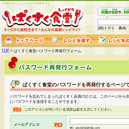
子供向けかんたんレシピの食育サイト
(例)トマト 豚肉
TOP
>
ぱくすく食堂パスワード再発行フォーム
ぱくすく食堂のパスワードを再発行するページ
パスワードを忘れてしまったぱくすく会員のひとは、このページから
にパスワードを送信することができます。
このアイコンが付いている項目は必ず入力してください。
メールアドレス
例）abcdefg@hijk.com