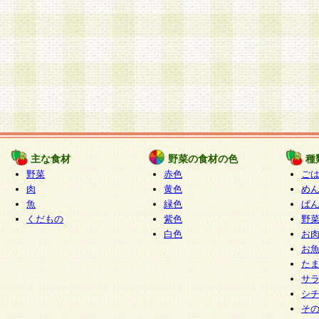
主な食材
野菜の食材の色
種
野菜
赤色
ご
肉
黄色
め
魚
緑色
ぱ
くだもの
紫色
野
白色
お
お
た
サ
シ
そ