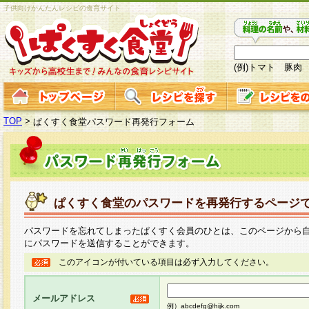
子供向けかんたんレシピの食育サイト
(例)トマト 豚肉
TOP
>
ぱくすく食堂パスワード再発行フォーム
ぱくすく食堂のパスワードを再発行するページ
パスワードを忘れてしまったぱくすく会員のひとは、このページから
にパスワードを送信することができます。
このアイコンが付いている項目は必ず入力してください。
メールアドレス
例）abcdefg@hijk.com