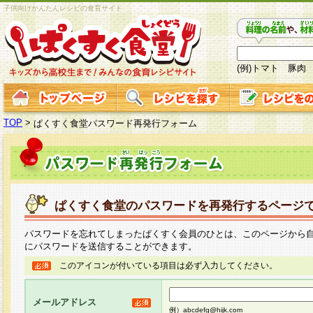
子供向けかんたんレシピの食育サイト
(例)トマト 豚肉
TOP
>
ぱくすく食堂パスワード再発行フォーム
ぱくすく食堂のパスワードを再発行するページ
パスワードを忘れてしまったぱくすく会員のひとは、このページから
にパスワードを送信することができます。
このアイコンが付いている項目は必ず入力してください。
メールアドレス
例）abcdefg@hijk.com