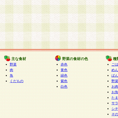
主な食材
野菜の食材の色
種
野菜
赤色
ご
肉
黄色
め
魚
緑色
ぱ
くだもの
紫色
野
白色
お
お
た
サ
シ
そ