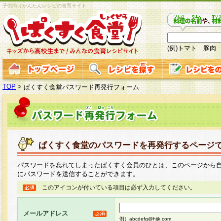
子供向けかんたんレシピの食育サイト
(例)トマト 豚肉
TOP
>
ぱくすく食堂パスワード再発行フォーム
ぱくすく食堂のパスワードを再発行するページ
パスワードを忘れてしまったぱくすく会員のひとは、このページから
にパスワードを送信することができます。
このアイコンが付いている項目は必ず入力してください。
メールアドレス
例）abcdefg@hijk.com