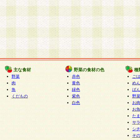
主な食材
野菜の食材の色
種
野菜
赤色
ご
肉
黄色
め
魚
緑色
ぱ
くだもの
紫色
野
白色
お
お
た
サ
シ
そ