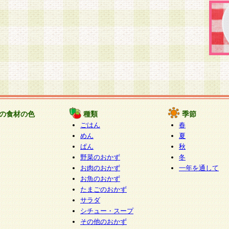
の食材の色
種類
季節
ごはん
春
めん
夏
ぱん
秋
野菜のおかず
冬
お肉のおかず
一年を通して
お魚のおかず
たまごのおかず
サラダ
シチュー・スープ
その他のおかず