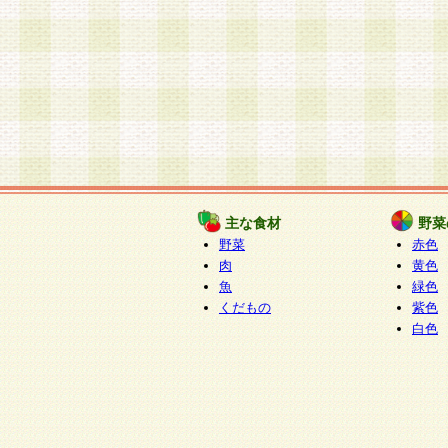
主な食材
野菜
野菜
赤色
肉
黄色
魚
緑色
くだもの
紫色
白色