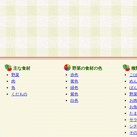
主な食材
野菜の食材の色
種
野菜
赤色
ご
肉
黄色
め
魚
緑色
ぱ
くだもの
紫色
野
白色
お
お
た
サ
シ
そ