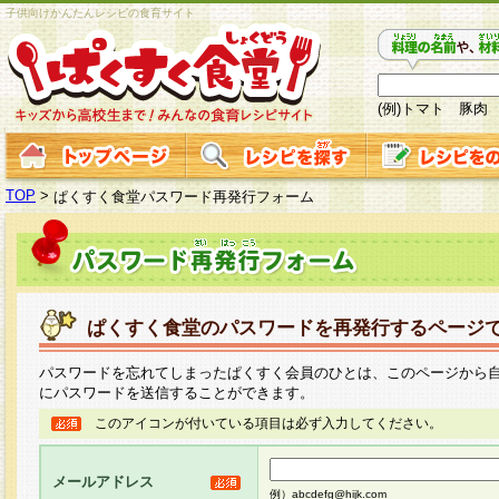
子供向けかんたんレシピの食育サイト
(例)トマト 豚肉
TOP
>
ぱくすく食堂パスワード再発行フォーム
ぱくすく食堂のパスワードを再発行するページ
パスワードを忘れてしまったぱくすく会員のひとは、このページから
にパスワードを送信することができます。
このアイコンが付いている項目は必ず入力してください。
メールアドレス
例）abcdefg@hijk.com