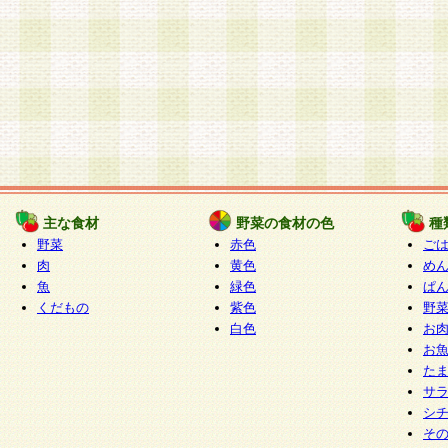
主な食材
野菜の食材の色
種
野菜
赤色
ご
肉
黄色
め
魚
緑色
ぱ
くだもの
紫色
野
白色
お
お
た
サ
シ
そ