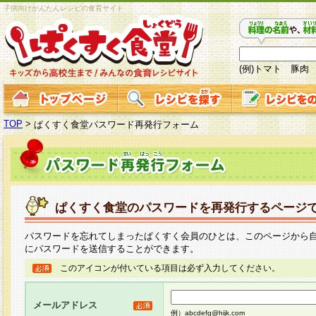
子供向けかんたんレシピの食育サイト
(例)トマト 豚肉
TOP
>
ぱくすく食堂パスワード再発行フォーム
ぱくすく食堂のパスワードを再発行するページ
パスワードを忘れてしまったぱくすく会員のひとは、このページから
にパスワードを送信することができます。
このアイコンが付いている項目は必ず入力してください。
メールアドレス
例）abcdefg@hijk.com