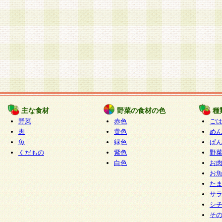
主な食材
野菜の食材の色
種
野菜
赤色
ご
肉
黄色
め
魚
緑色
ぱ
くだもの
紫色
野
白色
お
お
た
サ
シ
そ