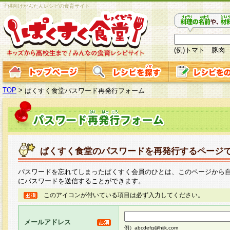
子供向けかんたんレシピの食育サイト
(例)トマト 豚肉
TOP
>
ぱくすく食堂パスワード再発行フォーム
ぱくすく食堂のパスワードを再発行するページ
パスワードを忘れてしまったぱくすく会員のひとは、このページから
にパスワードを送信することができます。
このアイコンが付いている項目は必ず入力してください。
メールアドレス
例）abcdefg@hijk.com