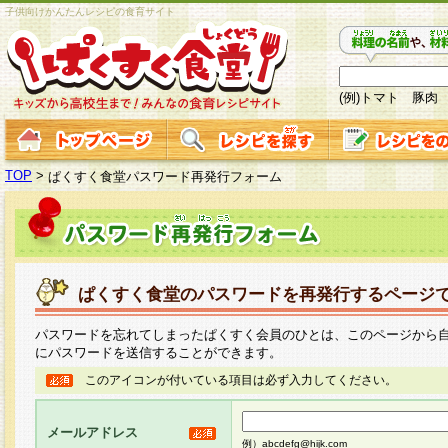
子供向けかんたんレシピの食育サイト
(例)トマト 豚肉
TOP
>
ぱくすく食堂パスワード再発行フォーム
ぱくすく食堂のパスワードを再発行するページ
パスワードを忘れてしまったぱくすく会員のひとは、このページから
にパスワードを送信することができます。
このアイコンが付いている項目は必ず入力してください。
メールアドレス
例）abcdefg@hijk.com