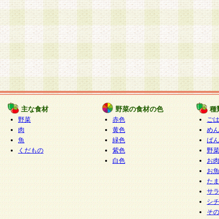
主な食材
野菜の食材の色
種
野菜
赤色
ご
肉
黄色
め
魚
緑色
ぱ
くだもの
紫色
野
白色
お
お
た
サ
シ
そ