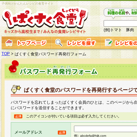
子供向けかんたんレシピの食育サイト
(例)トマト 豚肉
TOP
>
ぱくすく食堂パスワード再発行フォーム
ぱくすく食堂のパスワードを再発行するページ
パスワードを忘れてしまったぱくすく会員のひとは、このページから
にパスワードを送信することができます。
このアイコンが付いている項目は必ず入力してください。
メールアドレス
例）abcdefg@hijk.com