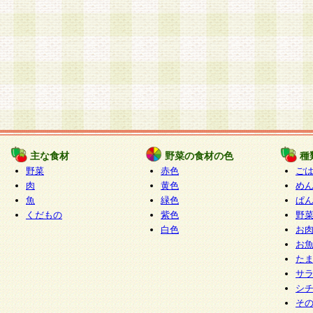
主な食材
野菜の食材の色
種
野菜
赤色
ご
肉
黄色
め
魚
緑色
ぱ
くだもの
紫色
野
白色
お
お
た
サ
シ
そ