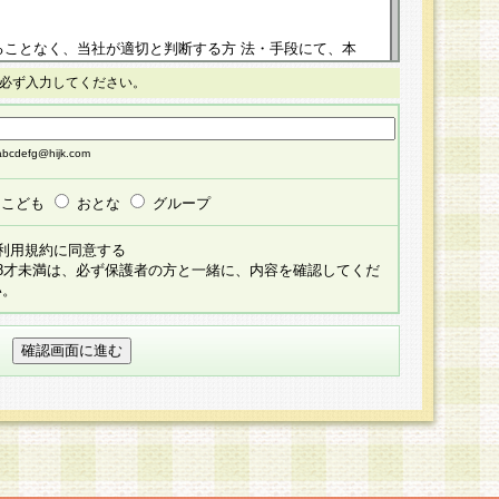
ることなく、当社が適切と判断する方 法・手段にて、本
正することができるものとします。改定後の本規約等
必ず入力してください。
掲示したときに、その 他の諸規定については、会員に対
イトに掲示したときのいずれか早い時期をもってその効
cdefg@hijk.com
よる会員登録手続きが完了し、その後の当社による会員登録
る同意があったものとみなされ、会員に対して適用され
こども
おとな
グループ
すべて会員登録希望者の自由な意思で提 供いただいたも
利用規約に同意する
員登録希望者が自らの個人情報の提供を希望されない場
18才未満は、必ず保護者の方と一緒に、内容を確認してくだ
預かりいたしません が、提供されないことによって、当
い。
用いただけない場合がありますことを予めご了承くださ
している個人情報の開示・訂正・追加・ 利用停止等を求
ることが当社にて確認できた場合に限り、法令に準拠し
だきます。なお、開示 請求等の請求先は個人情報お問合
うえ、当社所定の登録手続きを全て完了し、当社が承認した
員登録希望者が以下に該当する場合は会員登録をするこ