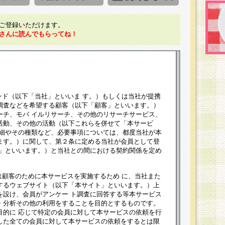
ご登録いただけます。
さんに読んでもらってね！
ンド（以下「当社」といいま す。）もしくは当社が提携
調査などを希望する顧客（以下「顧客」といいます。）
ーチ、モバ イルリサーチ、その他のリサーチサービス、
活動、その他の活動（以下これらを併せて「本サービ
詳細やその種類など、必要事項については、都度当社が本
ます。）に関して、第２条に定める当社が会員として登
員」といいます。）と当社との間における契約関係を定め
は顧客のために本サービスを実施するため に、当社また
するウェブサイト（以下「本サイト」といいます。）上
を設け、会員がアンケー ト調査に回答する等本サービス
・分析その他の利用をすることを目的とするものです。
目的に 応じて特定の会員に対して本サービスの依頼を行
した全ての会員に対して本サービスの依頼をするとは限