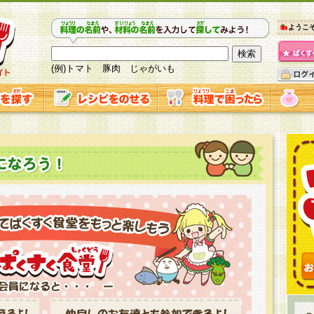
ようこ
(例)トマト 豚肉 じゃがいも