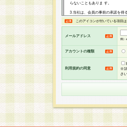
らないこともありま す。
3.当社は、会員の事前の承諾を得
規約を任意に制定、変更または修
このアイコンが付いている項目は
は、本規約においては本サイトに
して告知の案内を配信または本サ
力を生じるものとします。
メールアドレス
例）ab
4.本規約は、会員登録希望者に
の承認が完了した時点で会員によ
アカウントの種類
るものとします。
5.当社がお聞きする個人情報は、
のと考えております。従って、会
利用規約の同意
※
合には、当社はその個人情報をお
さ
社の取扱商品やサービス等をご利
い。
6.当社は、お客様から当社が保有
められた場合には、ご本人様であ
て合理的な範囲で対応させていた
せ先となります。
第2条 会員の資格
1.会員とは、本規約等を承諾の
者、グループとします。なお、会