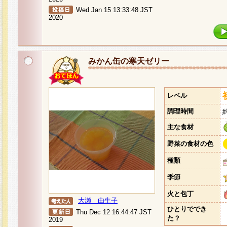
Wed Jan 15 13:33:48 JST
2020
みかん缶の寒天ゼリー
レベル
調理時間
主な食材
野菜の食材の色
種類
季節
火と包丁
大瀬 由生子
ひとりででき
Thu Dec 12 16:44:47 JST
た？
2019