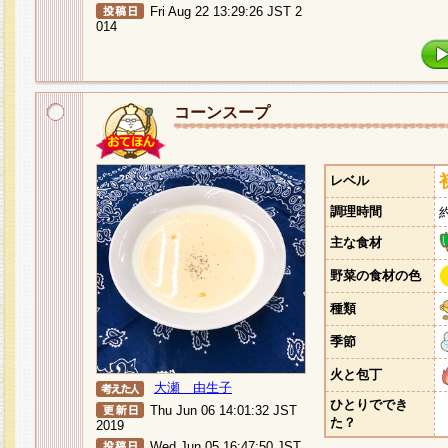
Fri Aug 22 13:29:26 JST 2
014
コーンスープ
レベル
調理時間
主な食材
野菜の食材の色
種類
季節
火と包丁
大瀬 由生子
ひとりででき
Thu Jun 06 14:01:32 JST
た？
2019
Wed Jun 05 16:47:50 JST