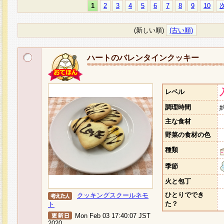
1
2
3
4
5
6
7
8
9
10
(新しい順)
(古い順)
ハートのバレンタインクッキー
レベル
調理時間
主な食材
野菜の食材の色
種類
季節
火と包丁
ひとりででき
クッキングスクールネモ
た？
ト
Mon Feb 03 17:40:07 JST
2020