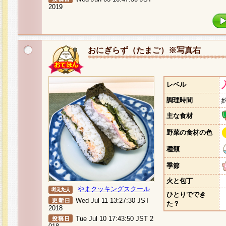
2019
おにぎらず（たまご）※写真右
レベル
調理時間
主な食材
野菜の食材の色
種類
季節
火と包丁
やまクッキングスクール
ひとりででき
Wed Jul 11 13:27:30 JST
た？
2018
Tue Jul 10 17:43:50 JST 2