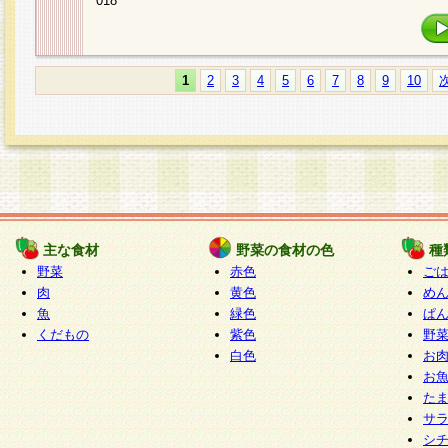
018
1
2
3
4
5
6
7
8
9
10
主な食材
野菜の食材の色
種
野菜
赤色
ご
肉
黄色
め
魚
緑色
ぱ
くだもの
紫色
野
白色
お
お
た
サ
シ