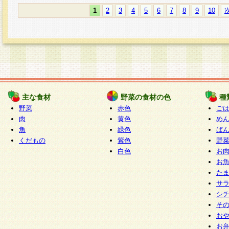
1
2
3
4
5
6
7
8
9
10
主な食材
野菜の食材の色
種
野菜
赤色
ご
肉
黄色
め
魚
緑色
ぱ
くだもの
紫色
野
白色
お
お
た
サ
シ
そ
お
お