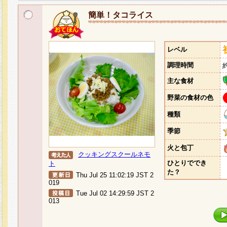
簡単！タコライス
レベル
調理時間
主な食材
野菜の食材の色
種類
季節
火と包丁
クッキングスクールネモ
ひとりででき
ト
た？
Thu Jul 25 11:02:19 JST 2
019
Tue Jul 02 14:29:59 JST 2
013