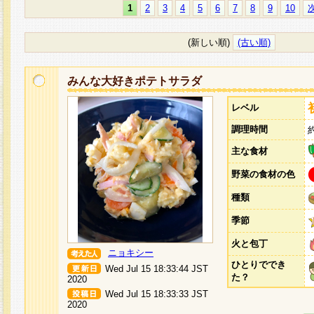
1
2
3
4
5
6
7
8
9
10
(新しい順)
(古い順)
みんな大好きポテトサラダ
レベル
調理時間
主な食材
野菜の食材の色
種類
季節
火と包丁
ニョキシー
ひとりででき
Wed Jul 15 18:33:44 JST
た？
2020
Wed Jul 15 18:33:33 JST
2020