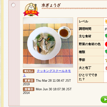
水ぎょうざ
レベル
調理時間
主な食材
野菜の食材の色
種類
季節
火と包丁
クッキングスクールネモ
ひとりででき
ト
た？
Thu Mar 28 11:08:47 JST
2019
Mon Jun 30 18:07:38 JST
2014