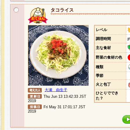
タコライス
レベル
調理時間
主な食材
野菜の食材の色
種類
季節
火と包丁
大瀬 由生子
ひとりででき
Thu Jun 13 13:42:33 JST
た？
2019
Fri May 31 17:01:17 JST
2019