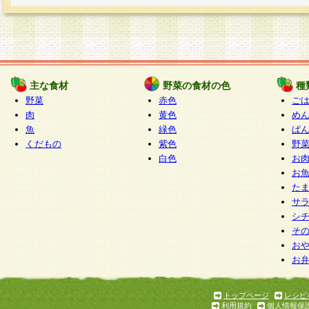
主な食材
野菜の食材の色
種
野菜
赤色
ご
肉
黄色
め
魚
緑色
ぱ
くだもの
紫色
野
白色
お
お
た
サ
シ
そ
お
お
トップページ
レシピ
利用規約
個人情報保