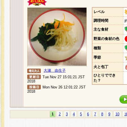
レベル
調理時間
主な食材
野菜の食材の色
種類
季節
火と包丁
大瀬 由生子
ひとりででき
Tue Nov 27 15:01:21 JST
た？
2018
Mon Nov 26 12:01:22 JST
2018
1
2
3
4
5
6
7
8
9
10