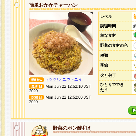
簡単おかかチャーハン
レベル
調理時間
主な食材
野菜の食材の色
種類
季節
火と包丁
パパリオユウトユイ
ひとりででき
Mon Jun 22 12:52:10 JST
た？
2020
Mon Jun 22 12:52:03 JST
2020
野菜のポン酢和え