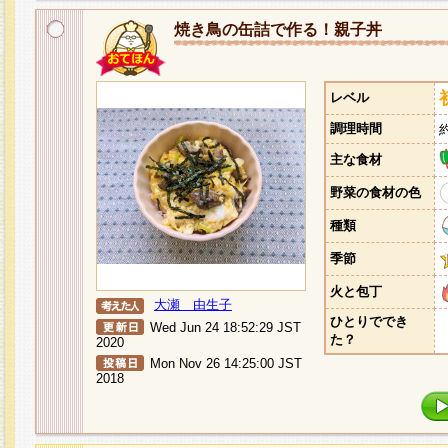
焼き鳥の缶詰で作る！親子丼
レベル
調理時間
主な食材
野菜の食材の色
種類
季節
火と包丁
大瀬 由生子
ひとりででき
Wed Jun 24 18:52:29 JST
た？
2020
Mon Nov 26 14:25:00 JST
2018