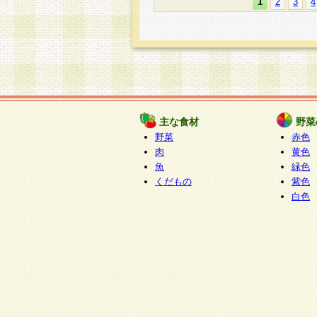
1
2
3
4
主な食材
野菜
野菜
赤色
肉
黄色
魚
緑色
くだもの
紫色
白色