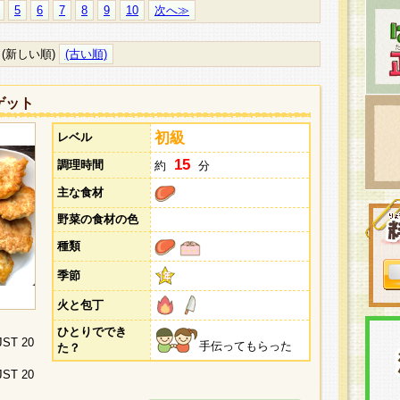
5
6
7
8
9
10
次へ≫
(新しい順)
(古い順)
ゲット
初級
レベル
15
調理時間
約
分
主な食材
野菜の食材の色
種類
季節
火と包丁
ひとりででき
 JST 20
手伝ってもらった
た？
 JST 20