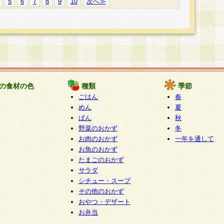
5
6
7
8
9
10
次へ≫
の食材の色
種類
季節
ごはん
春
めん
夏
ぱん
秋
野菜のおかず
冬
お肉のおかず
一年を通して
お魚のおかず
たまごのおかず
サラダ
シチュー・スープ
その他のおかず
おやつ・デザート
お弁当