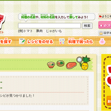
ようこ
(例)トマト 豚肉 じゃがいも
"
"
シピが見つかりました！