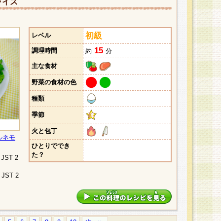
ライス
初級
レベル
15
調理時間
約
分
主な食材
野菜の食材の色
種類
季節
火と包丁
ルネモ
ひとりででき
た？
9 JST 2
9 JST 2