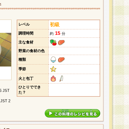
丼
初級
レベル
15
調理時間
約
分
主な食材
野菜の食材の色
種類
季節
火と包丁
ひとりででき
46 JST
た？
 JST 2