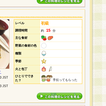
初級
レベル
15
調理時間
約
分
主な食材
野菜の食材の色
種類
季節
火と包丁
イ
ひとりででき
10 JST
手伝ってもらった
た？
03 JST