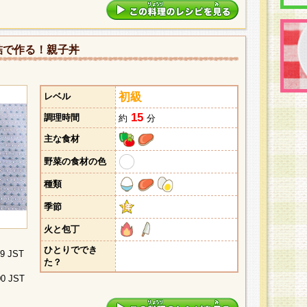
詰で作る！親子丼
初級
レベル
15
調理時間
約
分
主な食材
野菜の食材の色
種類
季節
火と包丁
ひとりででき
29 JST
た？
00 JST