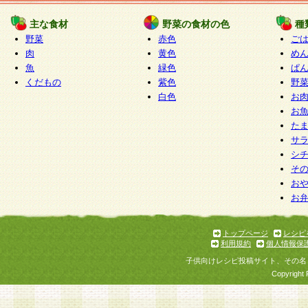
たものとみなされ、会員に対して適用されるもの
主な食材
野菜の食材の色
種
野菜
赤色
ご
5.当社がお聞きする個人情報は、すべて会員登録
肉
黄色
め
で提 供いただいたものと考えております。従って
魚
緑色
ぱ
自らの個人情報の提供を希望されない場合には、
くだもの
紫色
野
をお預かりいたしません が、提供されないことに
白色
お
商品やサービス等をご利用いただけない場合があ
お
了承ください。
た
サ
6.当社は、お客様から当社が保有している個人情
シ
そ
加・ 利用停止等を求められた場合には、ご本人様
お
て確認できた場合に限り、法令に準拠して合理的
お
いただきます。なお、開示 請求等の請求先は個人
ります。
トップページ
レシピ
利用規約
個人情報保
第2条 会員の資格
子供向けレシピ投稿サイト、その名
1.会員とは、本規約等を承諾のうえ、当社所定の
Copyright 
了し、当社が承認した者、グループとします。な
が以下に該当する場合は会員登録をすることがで