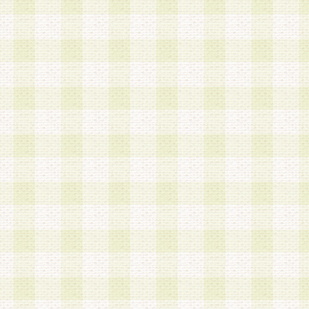
a.本サービスに係る謝礼、景品、調査サンプル品
b.会員からの電話、メール等の問い合わせなどへ
c.モバイルリサーチ、またはグループ形式による
実施もしくは運営
d.その他これらに付随する業務
4.会員は、住所、電話番号その他の登録情報につ
合は、速やかに当社所定の変更手続きを行うもの
5.当社は、必要と認めた場合、会員に対して、電
手段により登録情報の対象者が会員登録者本人で
の内容が正確であること、アンケートの回答内容
うことができるものとます。
6.会員は、会員登録後当社が定期的に行う登録情
して、当社指定の期間内に更新手続きを行うもの
該期間内に更新手続きを行わない場合、その時点
発行したポイントは失効されるものとします。