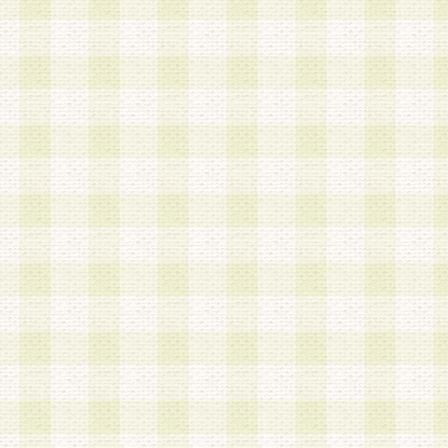
加する際には、前条に基づき当社から付与されたロ
スワードを使用するものとします。
2.登録の際に当社が付与したログインIDおよびパ
の使用に関しては、全て会員本人がその責任を負
3.会員は、当社から付与されたログインIDおよび
貸与、名義変更、売買その他形態を問わず第三者
ならないものとします。
4.当社は、会員によるログインIDおよびパスワー
盗用など第三者の利用に伴う損害の発生について
き事由の有無、その他原因の如何を問わず、一切
のとします。
第5条 会員の登録情報
1.当社は、会員の登録情報に含まれる氏名・住所
アドレス等会員個人を識別できる情報を当社が別
シーポリシー
」に基づき適切に取り扱うものとし