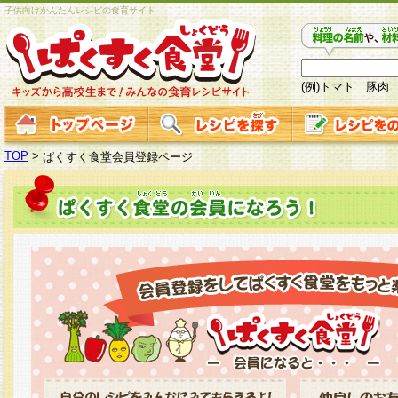
子供向けかんたんレシピの食育サイト
(例)トマト 豚肉
TOP
>
ぱくすく食堂会員登録ページ