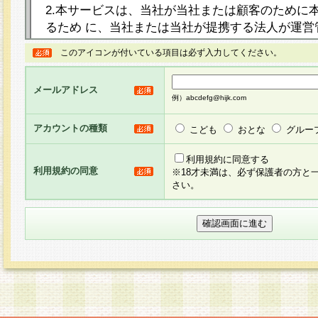
2.本サービスは、当社が当社または顧客のために
るため に、当社または当社が提携する法人が運営
ト（以下「本サイト」といいます。）上に本サー
このアイコンが付いている項目は必ず入力してください。
ージを設け、会員がアンケー ト調査に回答する等
し、その結果を当社が集計・分析その他の利用を
メールアドレス
るものです。なお、本サービスは、それぞれの目的
例）abcdefg@hijk.com
員に対して本サービスの依頼を行うこともあり、
た全ての会員に対して本サービスの依頼をすると
アカウントの種類
こども
おとな
グルー
りま す。
利用規約に同意する
利用規約の同意
※18才未満は、必ず保護者の方と
3.当社は、会員の事前の承諾を得ることなく、当
さい。
方 法・手段にて、本規約を任意に制定、変更また
きるものとします。改定後の本規約等は、本規約
に掲示したときに、その 他の諸規定については、
案内を配信または本サイトに掲示したときのいず
てその効力を生じるものとします。
4.本規約は、会員登録希望者による会員登録手続
の当社による会員登録の承認が完了した時点で会