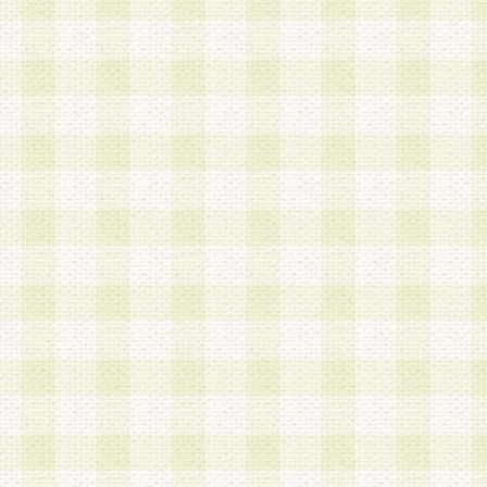
a.既に登録されている会員と同一のメールアドレ
録する場合
b.本サービスと同様のサービスを提供している企
業に従事していると思われる本人またはその家族
場合
c.その他当社が不適切と判断する場合
2.当社は、会員登録希望者を会員として承認する
した 場合、会員登録希望者による会員登録手続き
による承認後の場合であっても、会員登録の取り
の抹消を、当社が適切と判 断する方法・手段によ
とができるものとします。
3.会員登録希望者が18歳未満、成年被後見人、被
人 である場合は、親権者などの法定代理人の同意
録を行うものとします。なお、義務教育学齢に該
者については、登録時に 当社が別途定める方法に
権者による承認手続きを行うものとします。