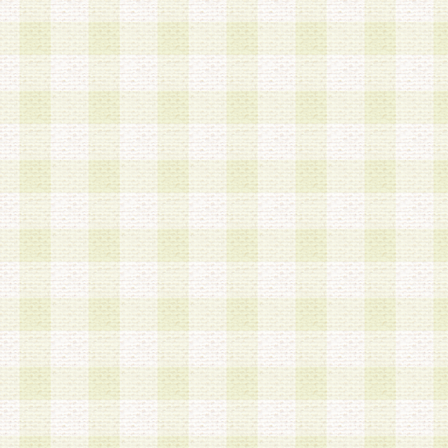
は、当該個人情報を以下の各号に定める目的に利
す。なお、これら事項以外の目的で個人情報を利
かじめ会員の同意を得たうえで利用するものとし
a.本サービスの実施または運営
b.本サービスに係る謝礼、景品、調査サンプル品
c.会員からの電話、メール等の問い合わせなどへ
d.その他これらに付随する業務
2.当社は、会員個人を識別することのできる情報
会員情報を本人の承諾なく第三者に開示すること
人を識別できる情報について第三者に開示または
社は事前に会員本人の同意を得るものとします。
3.前項の定めに拘わらず、当社は、以下の目的に
意を 得ることなく、会員個人を識別できる情報を
づき選定した委託業者に対して当社の責任におい
できるものとします。な お、当社は、当該委託業
契約を締結しこれを遵守させるとともに、本規約
の注意をもって当該情報を使用させるものとし ま