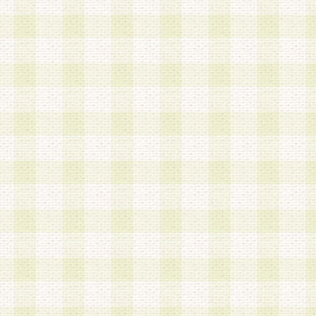
第3条 会員の登録方法
1.会員登録手続きは、会員登録希望者本人が行う
る登録は一切認められないものとします。
2.会員登録希望者は、本規約に同意の後、当社指
画 面」において、当社が指定する必要事項を入力
を行うものとします。当社は、会員登録を承認し
会員として本サービスを 受けるためのログインＩ
を付与します。
3.会員は、会員登録の際に申告する登録情報の全
いかなる虚偽の申告をも行ってはならないものと
4.会員は、複数のログインＩＤおよびパスワード
いものとします。
第4条 ログインIDおよびパスワードの管理
1.会員は、会員登録後、本サイト内にて本サービ