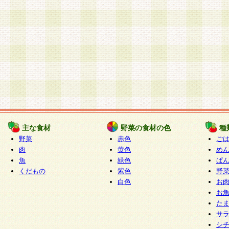
主な食材
野菜の食材の色
種
野菜
赤色
ご
肉
黄色
め
魚
緑色
ぱ
くだもの
紫色
野
白色
お
お
た
サ
シ