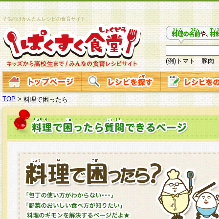
子供向けかんたんレシピの食育サイト
(例)トマト 豚肉
TOP
>
料理で困ったら