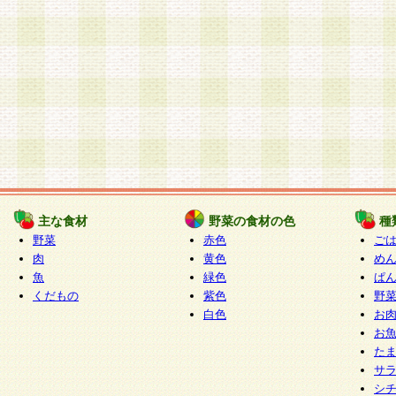
主な食材
野菜の食材の色
種
野菜
赤色
ご
肉
黄色
め
魚
緑色
ぱ
くだもの
紫色
野
白色
お
お
た
サ
シ