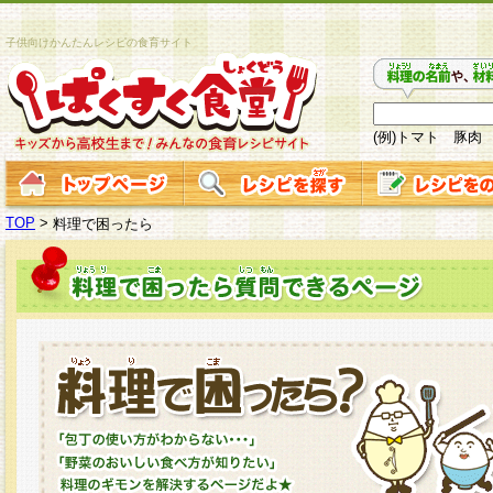
子供向けかんたんレシピの食育サイト
(例)トマト 豚肉
TOP
>
料理で困ったら