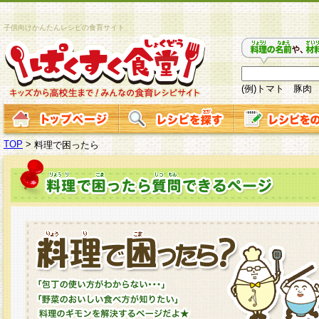
子供向けかんたんレシピの食育サイト
(例)トマト 豚肉
TOP
>
料理で困ったら