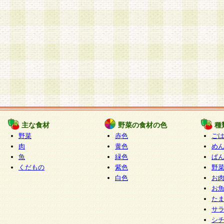
主な食材
野菜の食材の色
種
野菜
赤色
ご
肉
黄色
め
魚
緑色
ぱ
くだもの
紫色
野
白色
お
お
た
サ
シ