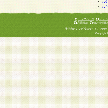
個人情報を与えることは任意ですが、個人情報
お
お
意をいただけない場合には、当社のサービスの
お問い合わせ・ご相談への対応ができない場合
了承ください。
トップページ
レシピ
利用規約
個人情報保
子供向けレシピ投稿サイト、その名
Copyright 