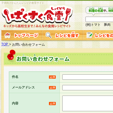
子供向けかんたんレシピの食育サイト
(例)トマト 豚肉
TOP
>
お問い合わせフォーム
件名
メールアドレス
内容