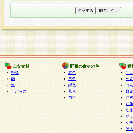
本フォームでは、セッション管理のためCooki
○個人情報の第三者提供について
ご本人の同意がある場合または法令に基づく場
力いただく個人情報は第三者に提供しません。
○個人情報の委託について
個人情報の取り扱いを外部に委託する場合は、
情報管理基準を満たす企業を選定して委託を行
が行われるよう監督します。
主な食材
野菜の食材の色
種
○開示対象個人情報の開示等および問い合わせ窓口
野菜
赤色
ご
本人からの求めにより、当社が本件により取得
肉
黄色
め
魚
緑色
ぱ
報の利用目的の通知・開示・内容の訂正・追加
くだもの
紫色
野
停止・消去及び第三者への提供の禁止（以下、
白色
お
といいます。）に応じます。
お
開示等に応じる窓口は以下になります。
た
ぱくすく食堂個人情報お客様相談窓口
paku-
サ
m
シ
そ