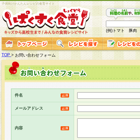
子供向けかんたんレシピの食育サイト
(例)トマト 豚肉
TOP
>
お問い合わせフォーム
件名
メールアドレス
内容