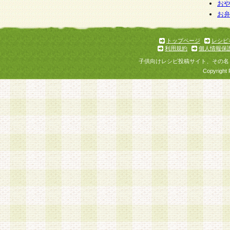
個人情報を与えることは任意ですが、個人情報
お
お
意をいただけない場合には、当社のサービスの
お問い合わせ・ご相談への対応ができない場合
了承ください。
トップページ
レシピ
利用規約
個人情報保
子供向けレシピ投稿サイト、その名
Copyright 