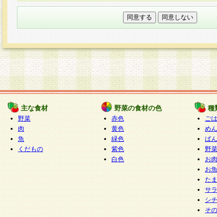
本フォームでは、セッション管理のためCooki
○個人情報の第三者提供について
ご本人の同意がある場合または法令に基づく場
力いただく個人情報は第三者に提供しません。
○個人情報の委託について
個人情報の取り扱いを外部に委託する場合は、
情報管理基準を満たす企業を選定して委託を行
が行われるよう監督します。
主な食材
野菜の食材の色
種
○開示対象個人情報の開示等および問い合わせ窓口
野菜
赤色
ご
本人からの求めにより、当社が本件により取得
肉
黄色
め
魚
緑色
ぱ
報の利用目的の通知・開示・内容の訂正・追加
くだもの
紫色
野
停止・消去及び第三者への提供の禁止（以下、
白色
お
といいます。）に応じます。
お
開示等に応じる窓口は以下になります。
た
ぱくすく食堂個人情報お客様相談窓口
paku-
サ
m
シ
そ