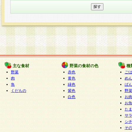
主な食材
野菜の食材の色
種
野菜
赤色
ご
肉
黄色
め
魚
緑色
ぱ
くだもの
紫色
野
白色
お
お
た
サ
シ
そ