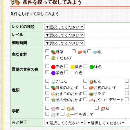
条件を絞って探してみよう
条件をしぼって探してみよう！
レシピの種類
レベル
調理時間
野菜
肉
魚
主な食材
くだもの
赤色
黄色
緑色
野菜の食材の色
紫色
白色
ごはん
めん
野菜のおかず
お肉のおかず
種類
たまごのおかず
サラダ
その他のおかず
おやつ・デザート
春
夏
秋
季節
冬
一年を通して
火と包丁