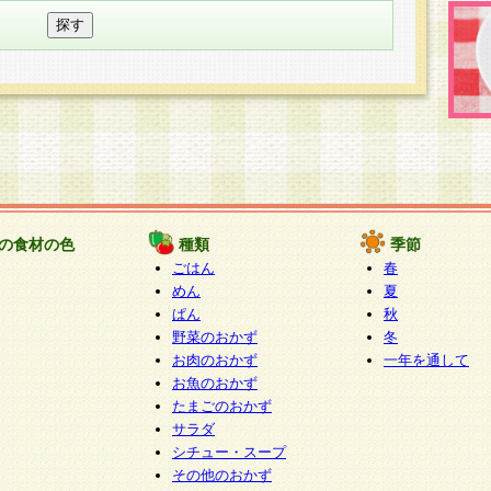
の食材の色
種類
季節
ごはん
春
めん
夏
ぱん
秋
野菜のおかず
冬
お肉のおかず
一年を通して
お魚のおかず
たまごのおかず
サラダ
シチュー・スープ
その他のおかず