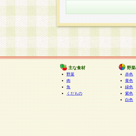
主な食材
野菜
野菜
赤色
肉
黄色
魚
緑色
くだもの
紫色
白色