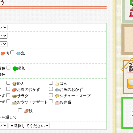
う
肉
魚
黄色
緑色
白色
めん
ぱん
ず
お肉のおかず
お魚のおかず
かず
サラダ
シチュー・スープ
かず
おやつ・デザート
お弁当
秋
年を通して