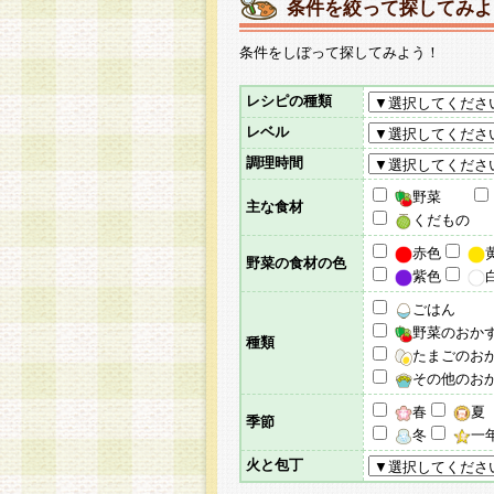
条件を絞って探してみよ
条件をしぼって探してみよう！
レシピの種類
レベル
調理時間
野菜
主な食材
くだもの
赤色
野菜の食材の色
紫色
ごはん
野菜のおか
種類
たまごのお
その他のお
春
夏
季節
冬
一
火と包丁