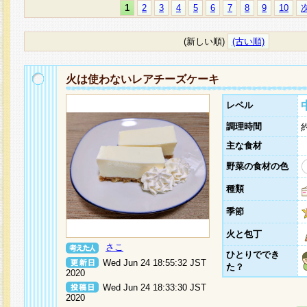
1
2
3
4
5
6
7
8
9
10
(新しい順)
(古い順)
火は使わないレアチーズケーキ
レベル
調理時間
主な食材
野菜の食材の色
種類
季節
火と包丁
さこ
ひとりででき
Wed Jun 24 18:55:32 JST
た？
2020
Wed Jun 24 18:33:30 JST
2020