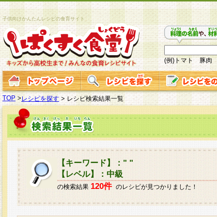
子供向けかんたんレシピの食育サイト
(例)トマト 豚肉
TOP
>
レシピを探す
>
レシピ検索結果一覧
【キーワード】：" "
【レベル】：中級
120件
の検索結果
のレシピが見つかりました！