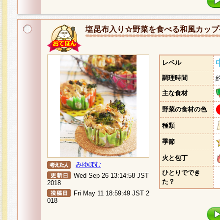
塩昆布入り☆野菜を食べる和風カップ
レベル
調理時間
主な食材
野菜の食材の色
種類
季節
火と包丁
みゆぽむ
ひとりででき
Wed Sep 26 13:14:58 JST
た？
2018
Fri May 11 18:59:49 JST 2
018