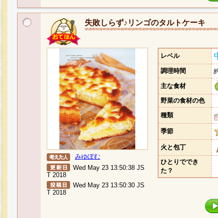
失敗しらず♪リンゴのタルトケーキ
レベル
調理時間
主な食材
野菜の食材の色
種類
季節
火と包丁
みゆぽむ
ひとりででき
Wed May 23 13:50:38 JS
た？
T 2018
Wed May 23 13:50:30 JS
T 2018