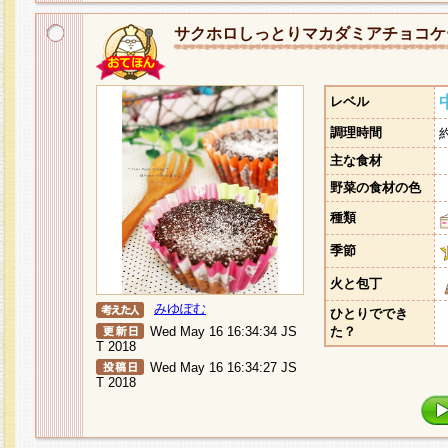
サクホロしっとりマカダミアチョコケ
レベル
調理時間
主な食材
野菜の食材の色
種類
季節
火と包丁
みゆぽむ
ひとりででき
Wed May 16 16:34:34 JS
た？
T 2018
Wed May 16 16:34:27 JS
T 2018