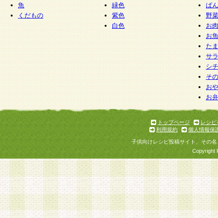
魚
緑色
ぱ
くだもの
紫色
野
白色
お
お
た
サ
シ
そ
お
お
トップページ
レシピ
利用規約
個人情報保
子供向けレシピ投稿サイト、その名
Copyright 