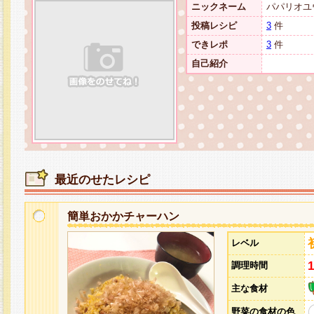
ニックネーム
パパリオユ
投稿レシピ
3
件
できレポ
3
件
自己紹介
最近のせたレシピ
簡単おかかチャーハン
レベル
調理時間
主な食材
野菜の食材の色