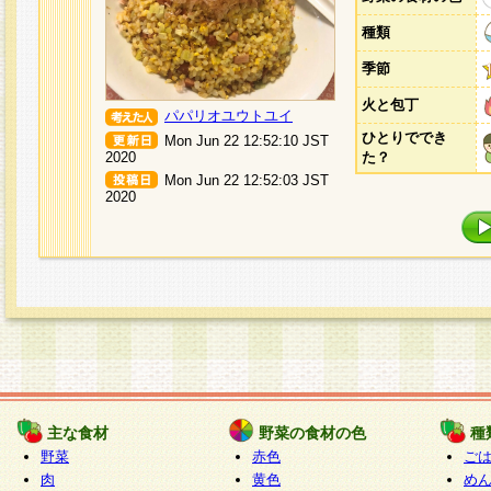
種類
季節
火と包丁
パパリオユウトユイ
ひとりででき
Mon Jun 22 12:52:10 JST
2020
た？
Mon Jun 22 12:52:03 JST
2020
主な食材
野菜の食材の色
種
野菜
赤色
ご
肉
黄色
め