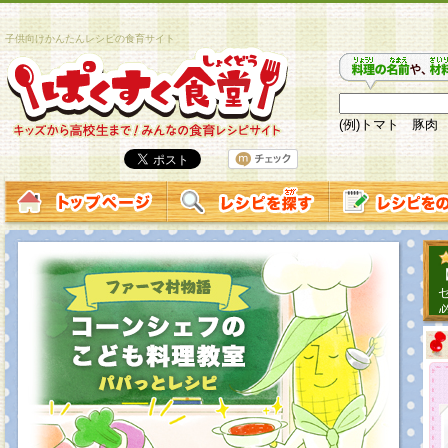
子供向けかんたんレシピの食育サイト
(例)トマト 豚肉