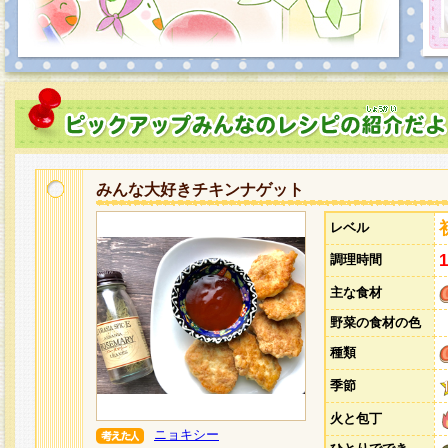
みんな大好きチキンナゲット
レベル
調理時間
主な食材
野菜の食材の色
種類
季節
火と包丁
ニョキシー