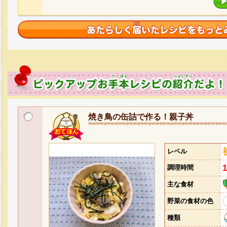
焼き鳥の缶詰で作る！親子丼
レベル
調理時間
主な食材
野菜の食材の色
種類