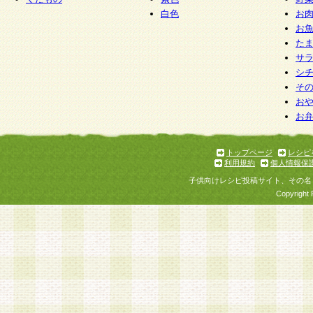
白色
お
お
た
サ
シ
そ
お
お
トップページ
レシピ
利用規約
個人情報保
子供向けレシピ投稿サイト、その名
Copyright 