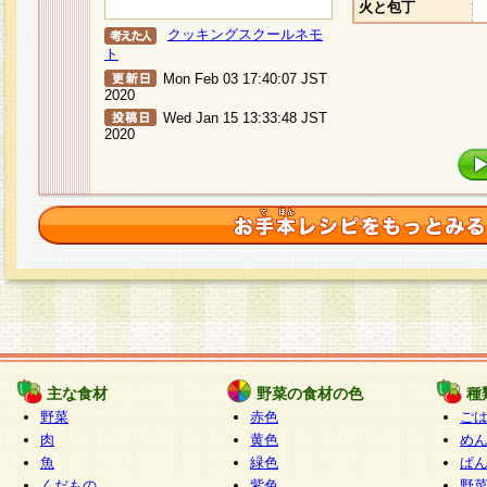
火と包丁
クッキングスクールネモ
ト
Mon Feb 03 17:40:07 JST
2020
Wed Jan 15 13:33:48 JST
2020
主な食材
野菜の食材の色
種
野菜
赤色
ご
肉
黄色
め
魚
緑色
ぱ
くだもの
紫色
野