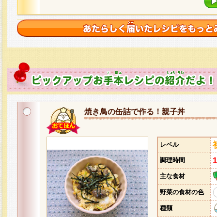
焼き鳥の缶詰で作る！親子丼
レベル
調理時間
主な食材
野菜の食材の色
種類