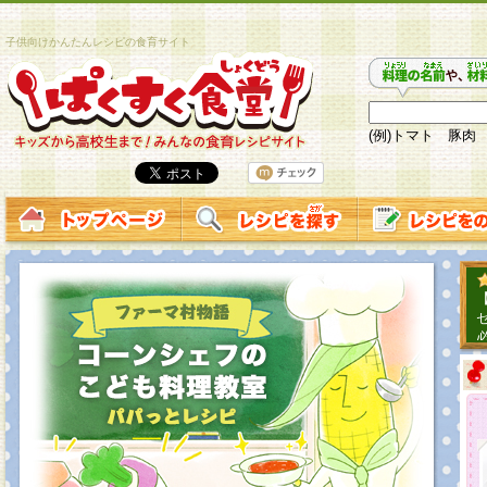
子供向けかんたんレシピの食育サイト
(例)トマト 豚肉