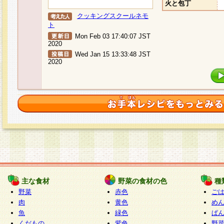
火と包丁
クッキングスクールネモ
ト
Mon Feb 03 17:40:07 JST
2020
Wed Jan 15 13:33:48 JST
2020
主な食材
野菜の食材の色
種
野菜
赤色
ご
肉
黄色
め
魚
緑色
ぱ
くだもの
紫色
野