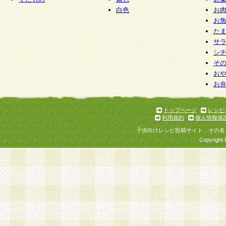
白色
お
お
た
サ
シ
そ
お
お
トップページ
レシピ
利用規約
個人情報保
子供向けレシピ投稿サイト、その名
Copyright 