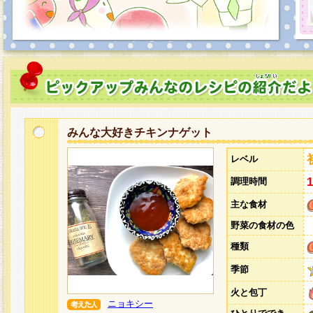
みんな大好きチキンナゲット
レベル
調理時間
主な食材
野菜の食材の色
種類
季節
火と包丁
ニョキシー