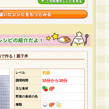
詰で作る！親子丼
初級
レベル
15分から30分
調理時間
主な食材
野菜の食材の色
種類