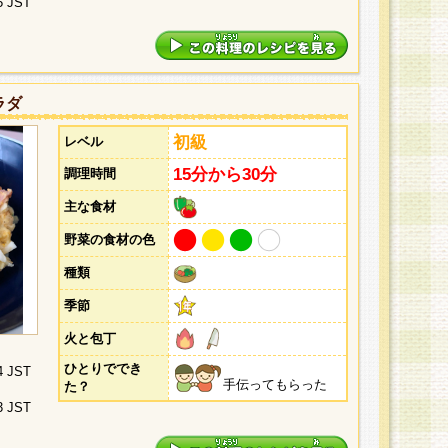
5 JST
ラダ
初級
レベル
15分から30分
調理時間
主な食材
野菜の食材の色
種類
季節
火と包丁
ひとりででき
4 JST
手伝ってもらった
た？
3 JST