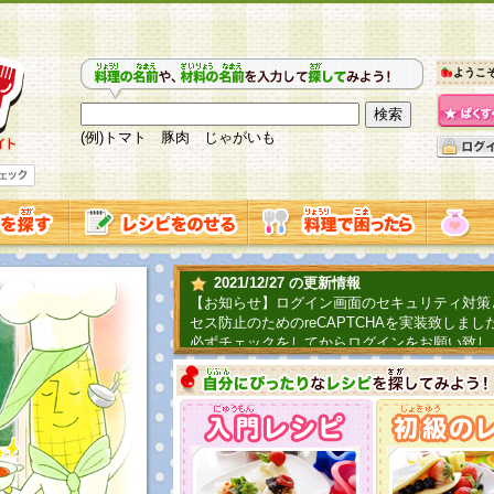
ようこ
(例)トマト 豚肉 じゃがいも
2021/12/27 の更新情報
【お知らせ】ログイン画面のセキュリティ対策
セス防止のためのreCAPTCHAを実装致しまし
必ずチェックをしてからログインをお願い致し
2019/06/04 の更新情報
ファーマ村からコーンシェフが簡単レシピを紹
2018/07/01 の更新情報
チャレンジ企画第三弾！お母さん、お父さんへ
てごはんを作ろう！は終了致しました。たくさ