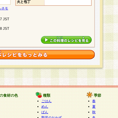
火と包丁
ルネモ
07 JST
48 JST
の食材の色
種類
季節
ごはん
春
めん
夏
ぱん
秋
野菜のおかず
冬