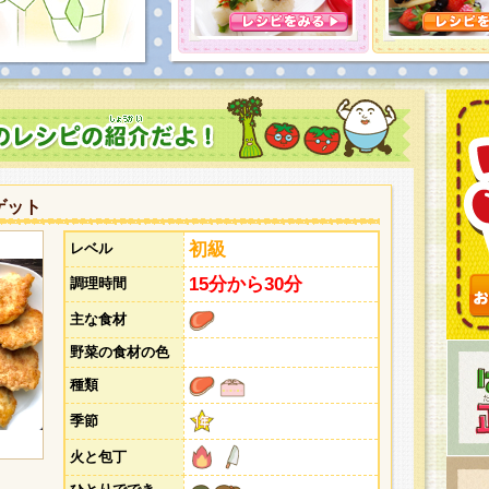
とうございました。次回企画もお楽しみに！
ゲット
初級
レベル
15分から30分
調理時間
主な食材
野菜の食材の色
種類
季節
火と包丁