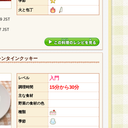
季節
火と包丁
09 JST
7 JST
レンタインクッキー
入門
レベル
15分から30分
調理時間
主な食材
野菜の食材の色
種類
季節