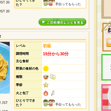
ひとりででき
 JST 20
手伝ってもらった
た？
 JST 20
タ
初級
レベル
15分から30分
調理時間
主な食材
野菜の食材の色
種類
季節
火と包丁
ひとりででき
2 JST
手伝ってもらった
た？