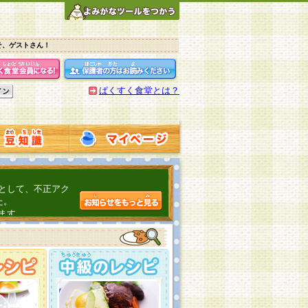
そ、ゲストさん！
ぱくすく食堂とは？
として、不正アク
た。
ます。
介するよ！
こちら
日頃の感謝をこめ
んの投稿、ありが