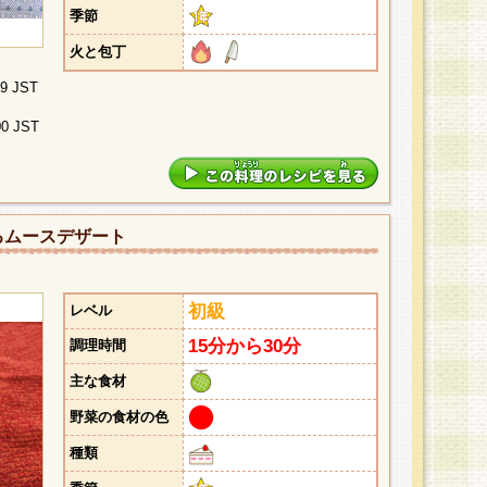
季節
火と包丁
29 JST
00 JST
るムースデザート
初級
レベル
15分から30分
調理時間
主な食材
野菜の食材の色
種類