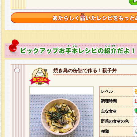
焼き鳥の缶詰で作る！親子丼
レベル
調理時間
主な食材
野菜の食材の色
種類