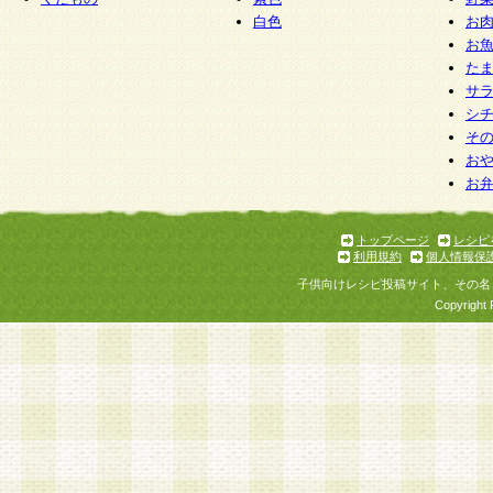
白色
お
お
た
サ
シ
そ
お
お
トップページ
レシピ
利用規約
個人情報保
子供向けレシピ投稿サイト、その名
Copyright 