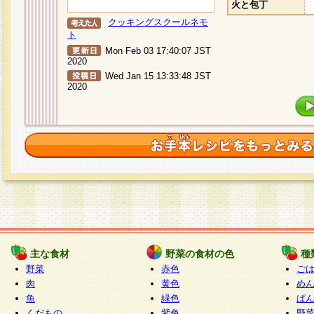
火と包丁
クッキングスクールネモ
ト
Mon Feb 03 17:40:07 JST
2020
Wed Jan 15 13:33:48 JST
2020
主な食材
野菜の食材の色
種
野菜
赤色
ご
肉
黄色
め
魚
緑色
ぱ
くだもの
紫色
野