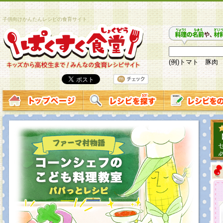
子供向けかんたんレシピの食育サイト
(例)トマト 豚肉