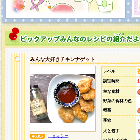
みんな大好きチキンナゲット
レベル
調理時間
主な食材
野菜の食材の色
種類
季節
火と包丁
ニョキシー